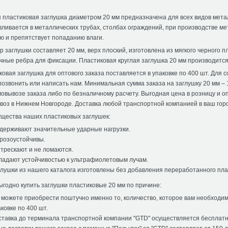
я пластиковая заглушка диаметром 20 мм предназначена для всех видов мета
вливается в металлических трубах, столбах ограждений, при производстве м
ю и препятствует попаданию влаги.
 заглушки составляет 20 мм, верх плоский, изготовлена из мягкого черного 
чные ребра для фиксации. Пластиковая круглая заглушка 20 мм производится
овая заглушка для оптового заказа поставляется в упаковке по 400 шт. Для
позвонить или написать нам. Минимальная сумма заказа на заглушку 20 мм –
овывозе заказа либо по безналичному расчету. Выгодная цена в розницу и о
воз в Нижнем Новгороде. Доставка любой транспортной компанией в ваш горо
щества наших пластиковых заглушек:
держивают значительные ударные нагрузки.
розоустойчивы.
 трескают и не ломаются.
ладают устойчивостью к ультрафиолетовым лучам.
глушки из нашего каталога изготовлены без добавления переработанного пла
ыгодно купить заглушки пластиковые 20 мм по причине:
 можете приобрести поштучно именно то, количество, которое вам необходим
ковке по 400 шт.
ставка до терминала транспортной компании "GTD" осуществляется бесплатн