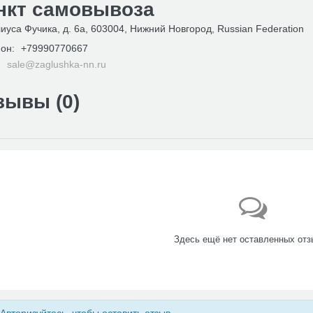
нкт самовывоза
иуса Фучика, д. 6а, 603004, Нижний Новгород, Russian Federation
он:
+79990770667
:
sale@zaglushka-nn.ru
зывы (
0
)
Здесь ещё нет оставленных отз