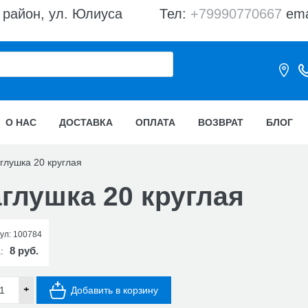
 район, ул. Юлиуса
Тел:
+79990770667
ema
О НАС
ДОСТАВКА
ОПЛАТА
ВОЗВРАТ
БЛОГ
глушка 20 круглая
глушка 20 круглая
ул:
100784
8 руб.
а:
+
Добавить в корзину