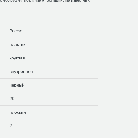
до 400 рублей в отличие от большинства известных
Россия
пластик
круглая
внутренняя
черный
20
плоский
2