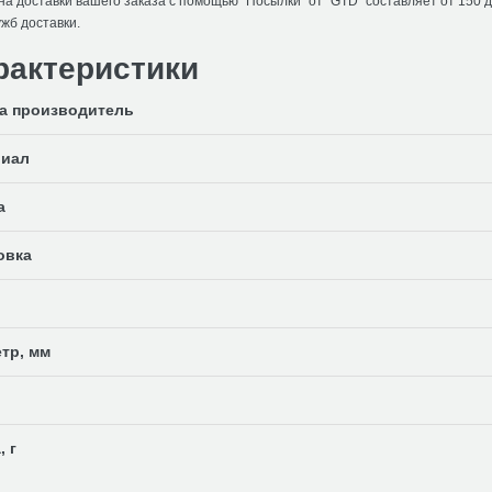
а доставки вашего заказа с помощью "Посылки" от "GTD" составляет от 150 
жб доставки.
рактеристики
а производитель
риал
а
овка
тр, мм
 г