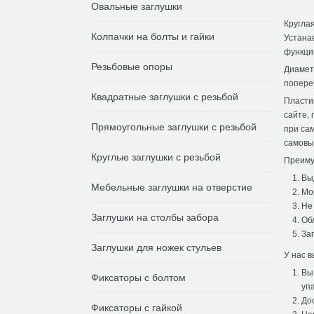
Овальные заглушки
Кругла
Колпачки на болты и гайки
Устана
функци
Резьбовые опоры
Диаметр
попере
Квадратные заглушки с резьбой
Пластик
сайте, 
Прямоугольные заглушки с резьбой
при сам
самовы
Круглые заглушки с резьбой
Преиму
Вы
Мебельные заглушки на отверстие
Мо
Не
Заглушки на столбы забора
Об
За
Заглушки для ножек стульев
У нас в
Вы
Фиксаторы с болтом
упа
До
Фиксаторы с гайкой