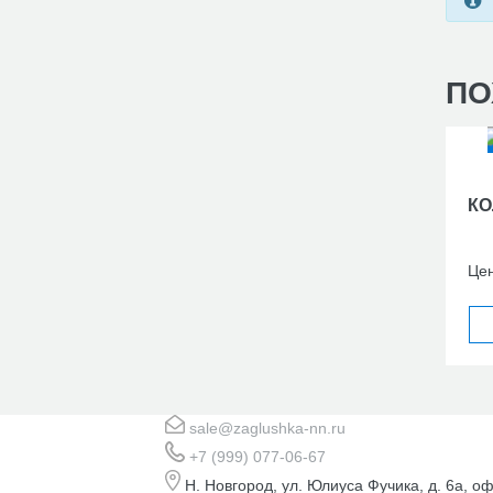
ПО
КО
Це
sale@zaglushka-nn.ru
+7 (999) 077-06-67
Н. Новгород, ул. Юлиуса Фучика, д. 6а, оф