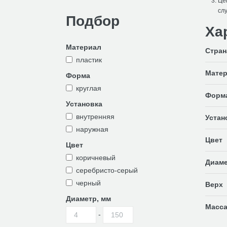
Цен
слу
Подбор
Ха
Материал
Стран
пластик
Мате
Форма
круглая
Форм
Установка
внутренняя
Устан
наружная
Цвет
Цвет
коричневый
Диаме
серебристо-серый
черный
Верх
Диаметр, мм
Масса,
-