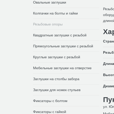
Овальные заглушки
Резьбо
Колпачки на болты и гайки
обору
длиной
Резьбовые опоры
Ха
Квадратные заглушки с резьбой
Стран
Прямоугольные заглушки с резьбой
Резьб
Круглые заглушки с резьбой
Длина
Мебельные заглушки на отверстие
Высот
Заглушки на столбы забора
Диаме
Заглушки для ножек стульев
Пу
Фиксаторы с болтом
ул. Юл
Фиксаторы с гайкой
Мобил