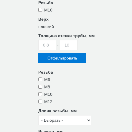
Резьба
М10
Верх
плоский
Толщина стенки трубы, мм
-
Резьба
M6
M8
M10
М12
Длина резьбы, мм
Высота, мм