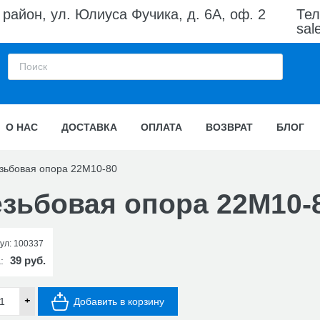
район, ул. Юлиуса Фучика, д. 6А, оф. 2
Те
sal
О НАС
ДОСТАВКА
ОПЛАТА
ВОЗВРАТ
БЛОГ
зьбовая опора 22М10-80
езьбовая опора 22М10-
ул:
100337
39 руб.
а:
+
Добавить в корзину