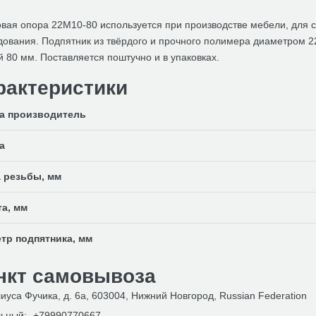
вая опора 22М10-80 используется при производстве мебели, для ск
дования. Подпятник из твёрдого и прочного полимера диаметром 
 80 мм. Поставляется поштучно и в упаковках.
рактеристики
а производитель
а
 резьбы, мм
а, мм
тр подпятника, мм
нкт самовывоза
иуса Фучика, д. 6а, 603004, Нижний Новгород, Russian Federation
ьный:
+79990770667