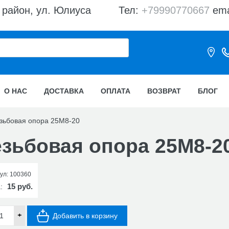
 район, ул. Юлиуса
Тел:
+79990770667
ema
О НАС
ДОСТАВКА
ОПЛАТА
ВОЗВРАТ
БЛОГ
зьбовая опора 25М8-20
езьбовая опора 25М8-2
ул:
100360
15 руб.
а:
+
Добавить в корзину