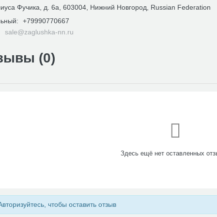
иуса Фучика, д. 6а, 603004, Нижний Новгород, Russian Federation
ьный:
+79990770667
:
sale@zaglushka-nn.ru
зывы (
0
)
Здесь ещё нет оставленных отз
вторизуйтесь, чтобы оставить отзыв