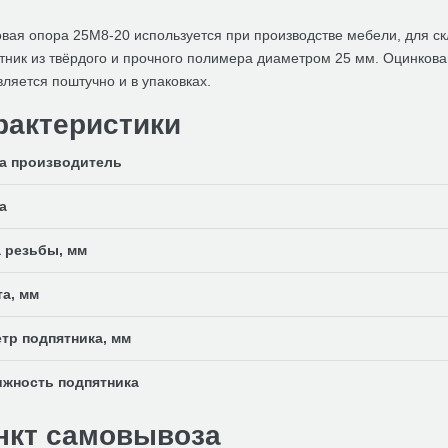
вая опора 25М8-20 используется при производстве мебели, для скл
тник из твёрдого и прочного полимера диаметром 25 мм. Оцинков
ляется поштучно и в упаковках.
рактеристики
а производитель
а
 резьбы, мм
а, мм
тр подпятника, мм
жность подпятника
нкт самовывоза