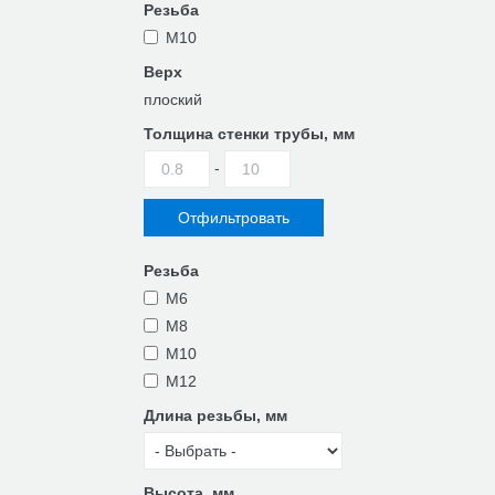
Резьба
М10
Верх
плоский
Толщина стенки трубы, мм
-
Резьба
M6
M8
M10
М12
Длина резьбы, мм
Высота, мм