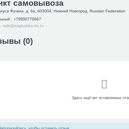
нкт самовывоза
иуса Фучика, д. 6а, 603004, Нижний Новгород, Russian Federation
ьный:
+79990770667
:
sale@zaglushka-nn.ru
зывы (
0
)
Здесь ещё нет оставленных отз
вторизуйтесь, чтобы оставить отзыв