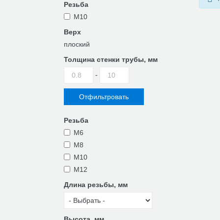
Резьба
М10
Верх
плоский
Толщина стенки трубы, мм
-
Резьба
M6
M8
M10
М12
Длина резьбы, мм
Высота, мм