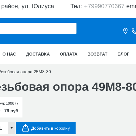
 район, ул. Юлиуса
Тел:
+79990770667
ema
О НАС
ДОСТАВКА
ОПЛАТА
ВОЗВРАТ
БЛОГ
Резьбовая опора 25М8-30
езьбовая опора 49М8-8
ул:
100677
79 руб.
а:
+
Добавить в корзину