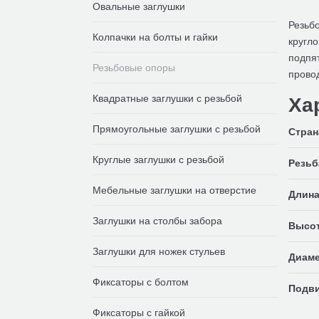
Овальные заглушки
Резьб
Колпачки на болты и гайки
кругл
подпят
Резьбовые опоры
прово
Квадратные заглушки с резьбой
Ха
Прямоугольные заглушки с резьбой
Стран
Круглые заглушки с резьбой
Резьб
Мебельные заглушки на отверстие
Длина
Заглушки на столбы забора
Высот
Заглушки для ножек стульев
Диаме
Фиксаторы с болтом
Подви
Фиксаторы с гайкой