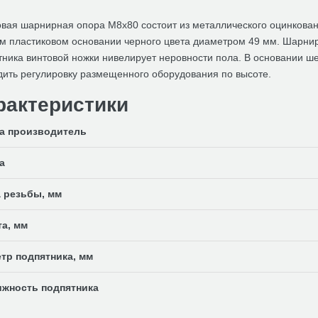
овая шарнирная опора М8х80 состоит из металлического оцинкован
ом пластиковом основании черного цвета диаметром 49 мм. Шарнир
ника винтовой ножки нивелирует неровности пола. В основании ше
дить регулировку размещенного оборудования по высоте.
рактеристики
а производитель
а
 резьбы, мм
а, мм
тр подпятника, мм
жность подпятника